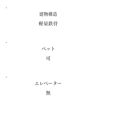
建物構造
軽量鉄骨
ペット
​可
エレベーター
無
*契約一時金と、火災保険を初期費用として頂戴い
たします。
​料金や間取について、ご不明な点はお気軽にお問い
合わせください。