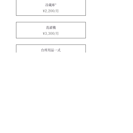
冷蔵庫*
¥2,200/月
洗濯機
¥3,300/月
台所用品一式
¥2,200/月
*短期賃貸の場合は、これらの設備品に加え電気ポ
ットも標準設備として無料で付いております。
​詳細はお気軽にお問い合わせください。
​
お問い合わせはこちら >>
ホーム
会社概要
事業一覧
不動産賃貸
短期賃貸
採用情報
レンタル設備品
短期賃貸料金表
アクセス
お問い合わせ
よくある質問
076-467-2305
locomotion.yasumura@gmail.com