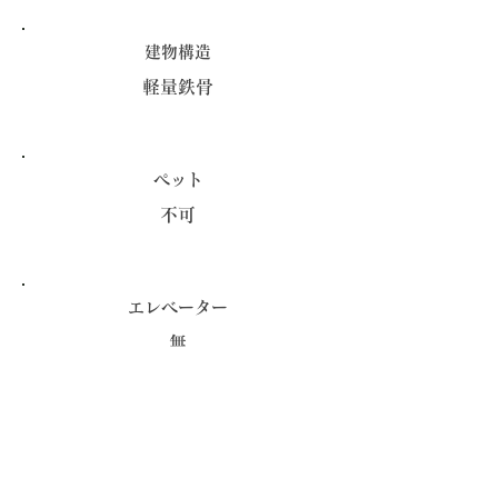
建物構造
軽量鉄骨
ペット
​不可
エレベーター
無
*契約一時金と、火災保険を初期費用として頂戴い
たします。
​料金や間取について、ご不明な点はお気軽にお問い
合わせください。